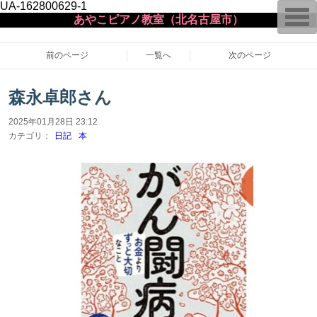
UA-162800629-1
T
あやこピアノ教室（北名古屋市）
o
g
g
l
前のページ
一覧へ
次のページ
e
n
a
森永卓郎さん
v
i
g
2025年01月28日 23:12
a
カテゴリ：
日記
本
t
i
o
n