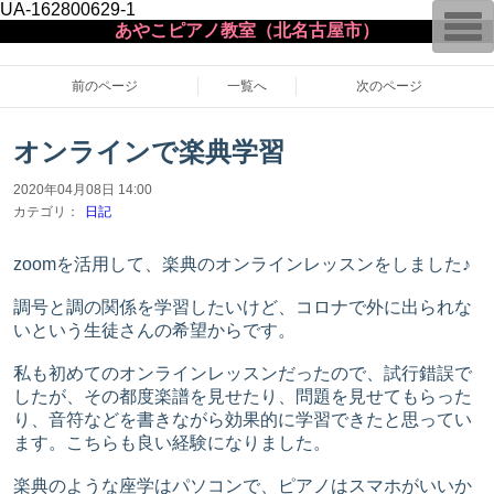
UA-162800629-1
T
あやこピアノ教室（北名古屋市）
o
g
g
l
前のページ
一覧へ
次のページ
e
n
a
オンラインで楽典学習
v
i
g
2020年04月08日 14:00
a
カテゴリ：
日記
t
i
o
zoomを活用して、楽典のオンラインレッスンをしました♪
n
調号と調の関係を学習したいけど、コロナで外に出られな
いという生徒さんの希望からです。
私も初めてのオンラインレッスンだったので、試行錯誤で
したが、その都度楽譜を見せたり、問題を見せてもらった
り、音符などを書きながら効果的に学習できたと思ってい
ます。こちらも良い経験になりました。
楽典のような座学はパソコンで、ピアノはスマホがいいか