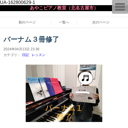
UA-162800629-1
T
あやこピアノ教室（北名古屋市）
o
g
g
l
前のページ
一覧へ
次のページ
e
n
a
バーナム３冊修了
v
i
g
2024年04月13日 23:36
a
カテゴリ：
日記
レッスン
t
i
o
n