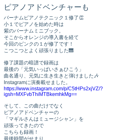
ピアノアドベンチャーも
バーナムピアノテクニック１修了👏
小１でピアノを始めた時は
紫のバーナムミニブック。
そこからオレンジの導入書を経て
今回のピンクの１が修了です！
こつこつとよく頑張りました🎹
修了課題の暗譜で録画は
最後の「元気いっぱいさぁひこう」
曲名通り、元気に生き生きと弾けました🎶
Instagramに演奏載せました。
https://www.instagram.com/p/C5tHPs2xjVZ/?
igsh=MXFvbThiMTBkemhkMg==
そして、この曲だけでなく
ピアノアドベンチャーの
「マギルさんはミュージシャン」を
頑張ってきたので
こちらも録画！
最後時間がせまり、